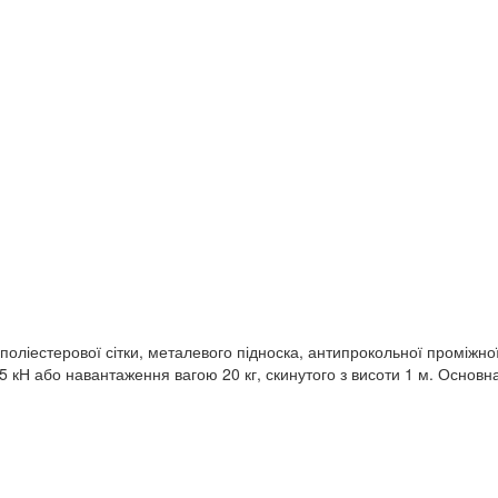
поліестерової сітки, металевого підноска, антипрокольної проміжної
кН або навантаження вагою 20 кг, скинутого з висоти 1 м. Основна