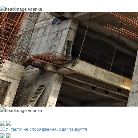
Робочий одяг, взуття, ЗІЗ
ЗСУ: тактичне спорядження, одяг та взуття