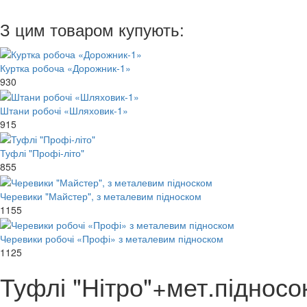
З цим товаром купують:
Куртка робоча «Дорожник-1»
930
Штани робочі «Шляховик-1»
915
Туфлі "Профі-літо"
855
Черевики "Майстер", з металевим підноском
1155
Черевики робочі «Профі» з металевим підноском
1125
Туфлі "Нітро"+мет.підносо