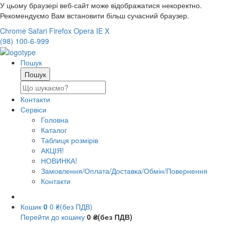
У цьому браузері веб-сайт може відображатися некоректно.
Рекомендуємо Вам встановити більш сучасний браузер.
Chrome
Safari
Firefox
Opera
IE
X
(98) 100-6-999
Пошук
Контакти
Сервіси
Головна
Каталог
Таблиця розмірів
АКЦІЯ!
НОВИНКА!
Замовлення/Оплата/Доставка/Обмін/Повернення
Контакти
Кошик
0
0 ₴(без ПДВ)
Перейти до кошику
0 ₴(без ПДВ)