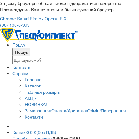
У цьому браузері веб-сайт може відображатися некоректно.
Рекомендуємо Вам встановити більш сучасний браузер.
Chrome
Safari
Firefox
Opera
IE
X
(98) 100-6-999
Пошук
Контакти
Сервіси
Головна
Каталог
Таблиця розмірів
АКЦІЯ!
НОВИНКА!
Замовлення/Оплата/Доставка/Обмін/Повернення
Контакти
Кошик
0
0 ₴(без ПДВ)
Перейти до кошику
0 ₴(без ПДВ)