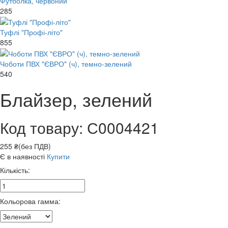
Футболка, червоний
285
Туфлі "Профі-літо"
855
Чоботи ПВХ "ЄВРО" (ч), темно-зелений
540
Блайзер, зелений
Код товару: С0004421
255 ₴(без ПДВ)
Є в наявності
Купити
Кількість:
Кольорова гамма: