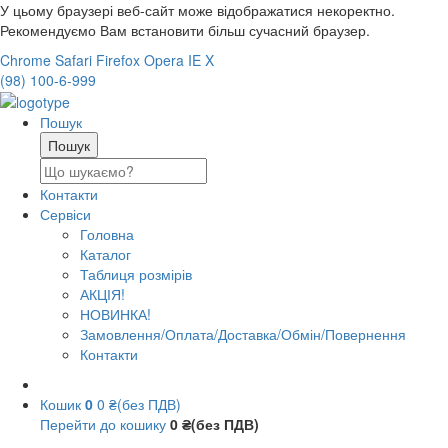
У цьому браузері веб-сайт може відображатися некоректно.
Рекомендуємо Вам встановити більш сучасний браузер.
Chrome
Safari
Firefox
Opera
IE
X
(98) 100-6-999
Пошук
Контакти
Сервіси
Головна
Каталог
Таблиця розмірів
АКЦІЯ!
НОВИНКА!
Замовлення/Оплата/Доставка/Обмін/Повернення
Контакти
Кошик
0
0 ₴(без ПДВ)
Перейти до кошику
0 ₴(без ПДВ)