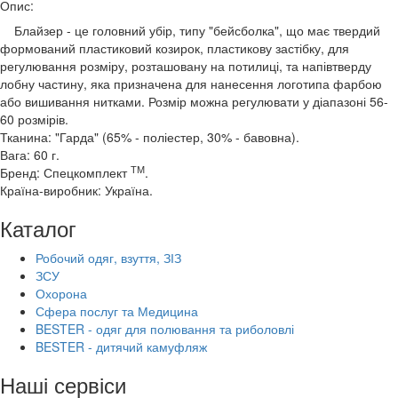
Опис:
Блайзер - це головний убір, типу "бейсболка", що має твердий
формований пластиковий козирок, пластикову застібку, для
регулювання розміру, розташовану на потилиці, та напівтверду
лобну частину, яка призначена для нанесення логотипа фарбою
або вишивання нитками. Розмір можна регулювати у діапазоні 56-
60 розмірів.
Тканина: "Гарда" (65% - поліестер, 30% - бавовна).
Вага: 60 г.
ТМ
Бренд: Спецкомплект
.
Країна-виробник: Україна.
Каталог
Робочий одяг, взуття, ЗІЗ
ЗСУ
Охорона
Сфера послуг та Медицина
BESTER - одяг для полювання та риболовлі
BESTER - дитячий камуфляж
Наші сервіси