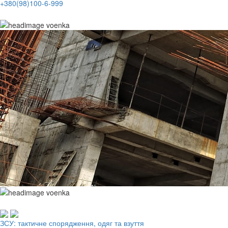
+380(98)100-6-999
Робочий одяг, взуття, ЗІЗ
ЗСУ: тактичне спорядження, одяг та взуття