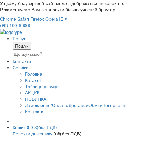
У цьому браузері веб-сайт може відображатися некоректно.
Рекомендуємо Вам встановити більш сучасний браузер.
Chrome
Safari
Firefox
Opera
IE
X
(98) 100-6-999
Пошук
Контакти
Сервіси
Головна
Каталог
Таблиця розмірів
АКЦІЯ!
НОВИНКА!
Замовлення/Оплата/Доставка/Обмін/Повернення
Контакти
Кошик
0
0 ₴(без ПДВ)
Перейти до кошику
0 ₴(без ПДВ)