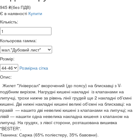
945 ₴(без ПДВ)
Є в наявності
Купити
Кількість:
Кольорова гамма:
Розмір:
Розмірна сітка
Опис:
Жилет "Універсал" вкорочений (до поясу) на блискавці з V-
подібним вирізом. Нагрудні кишені накладні із клапанами на
липучці, трохи нижче за рівень лінії грудей ще 2 накладні об'ємні
кишені. Дві нижні накладні кишені великі об'ємні на блискавці: на
правій — нашито дві невеликі кишені з клапанами на липучці; на
лівій — нашити одна невелика накладна кишеня з клапаном на
липучці. На грудях, з лівої сторони, розташована вишивка
"BESTER".
Тканина: Саржа (65% поліестеру, 35% бавовни).