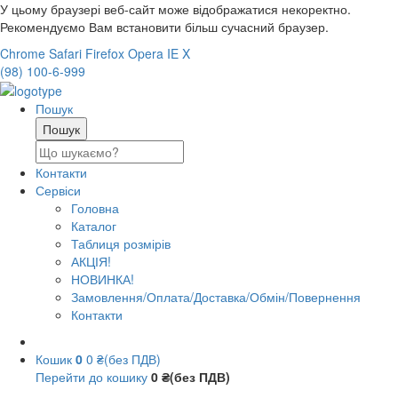
У цьому браузері веб-сайт може відображатися некоректно.
Рекомендуємо Вам встановити більш сучасний браузер.
Chrome
Safari
Firefox
Opera
IE
X
(98) 100-6-999
Пошук
Контакти
Сервіси
Головна
Каталог
Таблиця розмірів
АКЦІЯ!
НОВИНКА!
Замовлення/Оплата/Доставка/Обмін/Повернення
Контакти
Кошик
0
0 ₴(без ПДВ)
Перейти до кошику
0 ₴(без ПДВ)