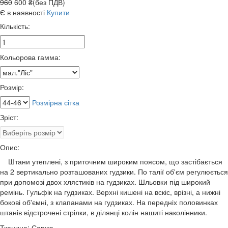
960
600 ₴(без ПДВ)
Є в наявності
Купити
Кількість:
Кольорова гамма:
Розмір:
Розмірна сітка
Зріст:
Опис:
Штани утеплені, з приточним широким поясом, що застібається
на 2 вертикально розташованих гудзики. По талії об'єм регулюється
при допомозі двох хлястиків на гудзиках. Шльовки під широкий
ремінь. Гульфік на гудзиках. Верхні кишені на вскіс, врізні, а нижні
бокові об'ємні, з клапанами на гудзиках. На передніх половинках
штанів відстрочені стрілки, в ділянці колін нашиті наколінники.
Тканина: Саржа.