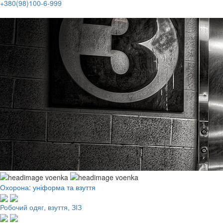
+380(98)100-6-999
Охорона: уніформа та взуття
Робочий одяг, взуття, ЗІЗ