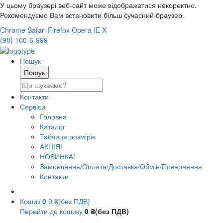
У цьому браузері веб-сайт може відображатися некоректно.
Рекомендуємо Вам встановити більш сучасний браузер.
Chrome
Safari
Firefox
Opera
IE
X
(98) 100-6-999
Пошук
Контакти
Сервіси
Головна
Каталог
Таблиця розмірів
АКЦІЯ!
НОВИНКА!
Замовлення/Оплата/Доставка/Обмін/Повернення
Контакти
Кошик
0
0 ₴(без ПДВ)
Перейти до кошику
0 ₴(без ПДВ)