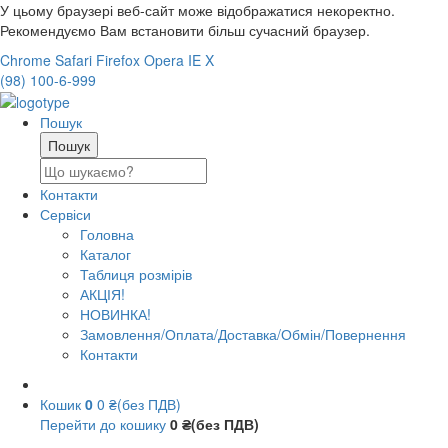
У цьому браузері веб-сайт може відображатися некоректно.
Рекомендуємо Вам встановити більш сучасний браузер.
Chrome
Safari
Firefox
Opera
IE
X
(98) 100-6-999
Пошук
Контакти
Сервіси
Головна
Каталог
Таблиця розмірів
АКЦІЯ!
НОВИНКА!
Замовлення/Оплата/Доставка/Обмін/Повернення
Контакти
Кошик
0
0 ₴(без ПДВ)
Перейти до кошику
0 ₴(без ПДВ)