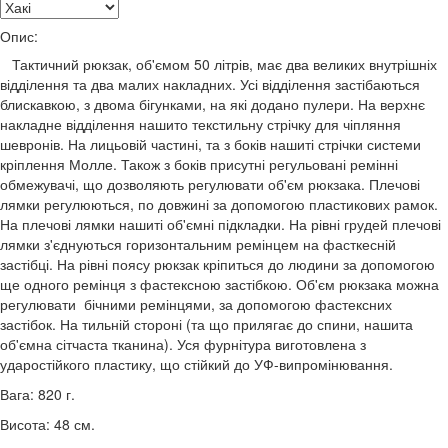
Опис:
Тактичний рюкзак, об'ємом 50 літрів, має два великих внутрішніх
відділення та два малих накладних. Усі відділення застібаються
блискавкою, з двома бігунками, на які додано пулери. На верхнє
накладне відділення нашито текстильну стрічку для чіпляння
шевронів. На лицьовій частині, та з боків нашиті стрічки системи
кріплення Молле. Також з боків присутні регульовані ремінні
обмежувачі, що дозволяють регулювати об'єм рюкзака. Плечові
лямки регулюються, по довжині за допомогою пластикових рамок.
На плечові лямки нашиті об'ємні підкладки. На рівні грудей плечові
лямки з'єднуються горизонтальним ремінцем на фасткесній
застібці. На рівні поясу рюкзак кріпиться до людини за допомогою
ще одного ремінця з фастексною застібкою. Об'єм рюкзака можна
регулювати бічними ремінцями, за допомогою фастексних
застібок. На тильній стороні (та що прилягає до спини, нашита
об'ємна сітчаста тканина). Уся фурнітура виготовлена з
ударостійкого пластику, що стійкий до УФ-випромінювання.
Вага: 820 г.
Висота: 48 см.