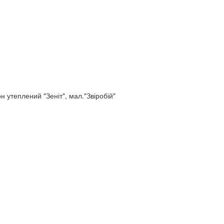
н утеплений "Зеніт", мал."Звіробій"