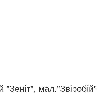
 "Зеніт", мал."Звіробій"