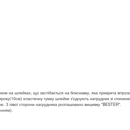
ком на шлейках, що застібається на блискавку, яка прикрита вітро
оку(10см) еластичну гумку шлейки з'єднують нагрудник зі спинкою. 
чкою. З лівої сторони нагрудника розташовано вишивку "BESTER".
енням).