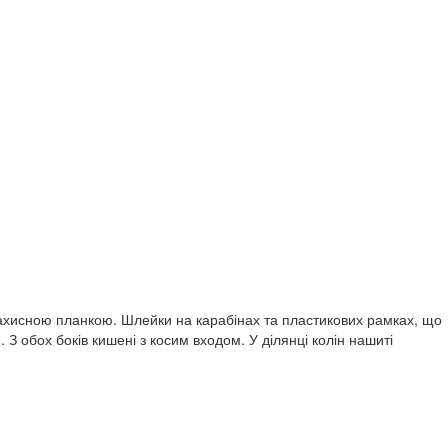
захисною планкою. Шлейки на карабінах та пластикових рамках, що
З обох боків кишені з косим входом. У ділянці колін нашиті