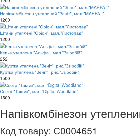
1200
Напівкомбінезон утеплений "Зеніт", мал."MARPAT"
1200
Штани утеплені "Оріон", мал."Листопад"
1200
Кепка утеплена "Альфа", мал."Звіробій"
252
Куртка утеплена "Зеніт", рис."Звіробій"
1500
Светр "Тактик", мал."Digital Woodland"
1500
Напівкомбінезон утеплений
Код товару: С0004651