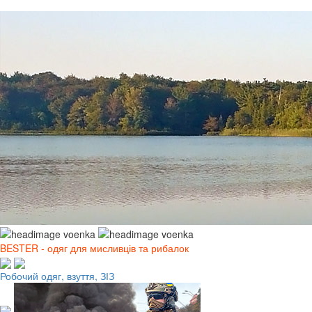
BESTER - одяг для мисливців та рибалок
Робочий одяг, взуття, ЗІЗ