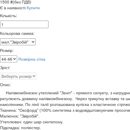
1500 ₴(без ПДВ)
Є в наявності
Купити
Кількість:
Кольорова гамма:
Розмір:
Розмірна сітка
Зріст:
Опис:
Напівкомбінезон утеплений "Зеніт" - прямого силуету, з нагрудни
регулюють довжину напівкомбінезону. Через трикутну вставку та шир
наколінники. По лінії талії розташована куліска з еластичною стрі
Тканина: "Оксфорд" (100% синтетика з водовідштовхуючим просоч
Малюнок: "Звіробій".
Утеплювач: один шар синтепону.
Підкладка: поліестер.