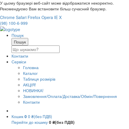
У цьому браузері веб-сайт може відображатися некоректно.
Рекомендуємо Вам встановити більш сучасний браузер.
Chrome
Safari
Firefox
Opera
IE
X
(98) 100-6-999
Пошук
Контакти
Сервіси
Головна
Каталог
Таблиця розмірів
АКЦІЯ!
НОВИНКА!
Замовлення/Оплата/Доставка/Обмін/Повернення
Контакти
Кошик
0
0 ₴(без ПДВ)
Перейти до кошику
0 ₴(без ПДВ)