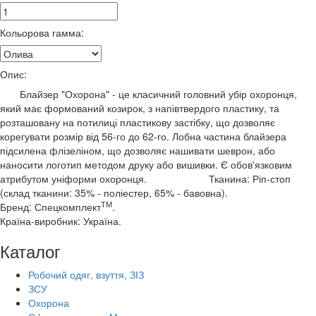
Кольорова гамма:
Опис:
Блайзер "Охорона" - це класичний головний убір охоронця,
який має формований козирок, з напівтвердого пластику, та
розташовану на потилиці пластикову застібку, що дозволяє
корегувати розмір від 56-го до 62-го. Лобна частина блайзера
підсилена флізеліном, що дозволяє нашивати шеврон, або
наносити логотип методом друку або вишивки. Є обов'язковим
атрибутом уніформи охоронця. Тканина: Ріп-стоп
(склад тканини: 35% - поліестер, 65% - бавовна).
ТМ
Бренд: Спецкомплект
.
Країна-виробник: Україна.
Каталог
Робочий одяг, взуття, ЗІЗ
ЗСУ
Охорона