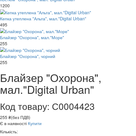
1200
Кепка утеплена "Альта", мал."Digital Urban"
495
Блайзер "Охорона", мал."Море"
255
Блайзер "Охорона", чорний
255
Блайзер "Охорона",
мал."Digital Urban"
Код товару: С0004423
255 ₴(без ПДВ)
Є в наявності
Купити
Кількість: