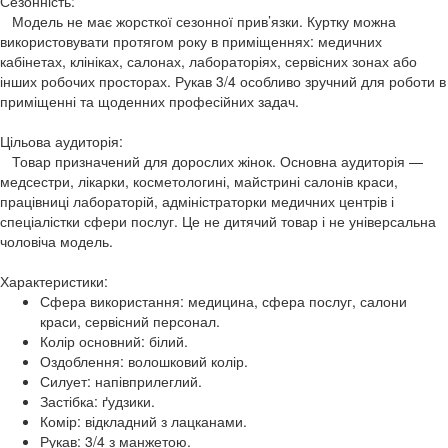
Сезонність:
Модель не має жорсткої сезонної прив’язки. Куртку можна
використовувати протягом року в приміщеннях: медичних
кабінетах, клініках, салонах, лабораторіях, сервісних зонах або
інших робочих просторах. Рукав 3/4 особливо зручний для роботи в
приміщенні та щоденних професійних задач.
Цільова аудиторія:
Товар призначений для дорослих жінок. Основна аудиторія —
медсестри, лікарки, косметологині, майстрині салонів краси,
працівниці лабораторій, адміністраторки медичних центрів і
спеціалістки сфери послуг. Це не дитячий товар і не універсальна
чоловіча модель.
Характеристики:
Сфера використання: медицина, сфера послуг, салони
краси, сервісний персонал.
Колір основний: білий.
Оздоблення: волошковий колір.
Силует: напівприлеглий.
Застібка: ґудзики.
Комір: відкладний з лацканами.
Рукав: 3/4 з манжетою.