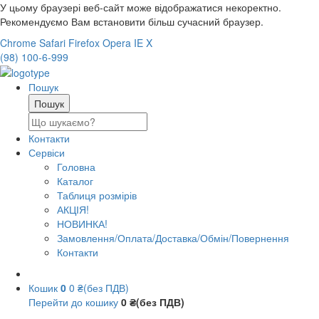
У цьому браузері веб-сайт може відображатися некоректно.
Рекомендуємо Вам встановити більш сучасний браузер.
Chrome
Safari
Firefox
Opera
IE
X
(98) 100-6-999
Пошук
Контакти
Сервіси
Головна
Каталог
Таблиця розмірів
АКЦІЯ!
НОВИНКА!
Замовлення/Оплата/Доставка/Обмін/Повернення
Контакти
Кошик
0
0 ₴(без ПДВ)
Перейти до кошику
0 ₴(без ПДВ)