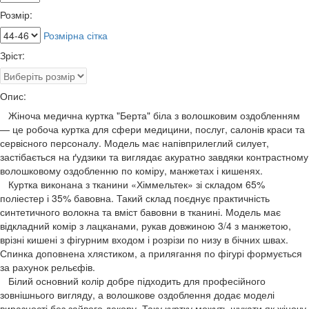
Розмір:
Розмірна сітка
Зріст:
Опис:
Жіноча медична куртка "Берта" біла з волошковим оздобленням
— це робоча куртка для сфери медицини, послуг, салонів краси та
сервісного персоналу. Модель має напівприлеглий силует,
застібається на ґудзики та виглядає акуратно завдяки контрастному
волошковому оздобленню по коміру, манжетах і кишенях.
Куртка виконана з тканини «Хіммельтек» зі складом 65%
поліестер і 35% бавовна. Такий склад поєднує практичність
синтетичного волокна та вміст бавовни в тканині. Модель має
відкладний комір з лацканами, рукав довжиною 3/4 з манжетою,
врізні кишені з фігурним входом і розрізи по низу в бічних швах.
Спинка доповнена хлястиком, а прилягання по фігурі формується
за рахунок рельєфів.
Білий основний колір добре підходить для професійного
зовнішнього вигляду, а волошкове оздоблення додає моделі
виразності без зайвого декору. Таку куртку можуть шукати як жіночу