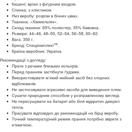
Кишені: врізні з фігурним входом.
Спинка: з хлястиком.
Низ виробу: розрізи в бічних швах.
Тканина: «Хіммельтек».
Склад тканини: 65% поліестер, 35% бавовна.
Розміри: 44–46, 48–50, 52–54, 56–58, 60–62.
Вага: 350 г.
тм
Бренд: Спецкомплект
.
Країна-виробник: Україна.
Рекомендації з догляду:
Прати з речами близьких кольорів.
Перед пранням застібнути ґудзики.
Використовувати м’який мийний засіб без хлорних
відбілювачів.
Не застосовувати агресивні засоби для виведення плям.
Сушити природним способом у розправленому вигляді.
Не пересушувати на батареї або біля відкритих джерел
тепла.
Прасувати відповідно до рекомендацій на бірці виробу.
Точний температурний режим прання потрібно звірити з
етикеткою.