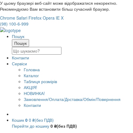
У цьому браузері веб-сайт може відображатися некоректно.
Рекомендуємо Вам встановити більш сучасний браузер.
Chrome
Safari
Firefox
Opera
IE
X
(98) 100-6-999
Пошук
Контакти
Сервіси
Головна
Каталог
Таблиця розмірів
АКЦІЯ!
НОВИНКА!
Замовлення/Оплата/Доставка/Обмін/Повернення
Контакти
Кошик
0
0 ₴(без ПДВ)
Перейти до кошику
0 ₴(без ПДВ)