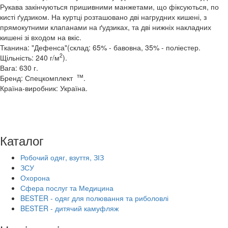
Рукава закінчуються пришивними манжетами, що фіксуються, по
кисті ґудзиком. На куртці розташовано дві нагрудних кишені, з
прямокутними клапанами на ґудзиках, та дві нижніх накладних
кишені зі входом на вкіс.
Тканина: "Дефенса"(склад: 65% - бавовна, 35% - поліестер.
2
Щільність: 240 г/м
).
Вага: 630 г.
тм
Бренд: Спецкомплект
.
Країна-виробник: Україна.
Каталог
Робочий одяг, взуття, ЗІЗ
ЗСУ
Охорона
Сфера послуг та Медицина
BESTER - одяг для полювання та риболовлі
BESTER - дитячий камуфляж