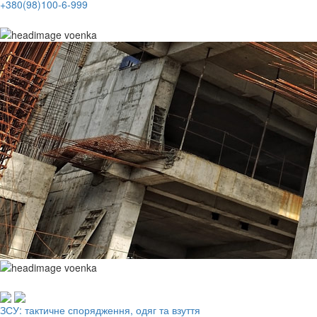
+380(98)100-6-999
Робочий одяг, взуття, ЗІЗ
ЗСУ: тактичне спорядження, одяг та взуття