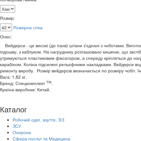
Розмір:
Розмірна сітка
Опис:
Вейдерси - це високі (до пахв) штани з'єднані з чоботами. Вигото
підошву, з каблуком. На нагруднику розташовано кишеню, що заст
утримуються пластиковим фіксатором, а спереду кріпляться до на
карабіном. Коліна підсилені рельєфними накладками. Вейдерси водо
ремонту виробу. Розмір вейдерсів визначається по розміру чобіт. 
Вага: 1,82 кг.
ТМ
Бренд: Спецкомплект
.
Країна-виробник: Китай.
Каталог
Робочий одяг, взуття, ЗІЗ
ЗСУ
Охорона
Сфера послуг та Медицина