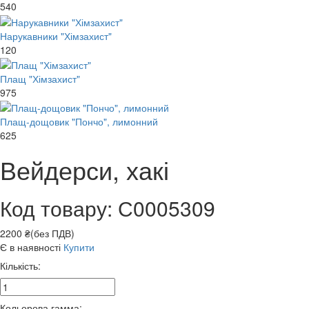
540
Нарукавники "Хімзахист"
120
Плащ "Хімзахист"
975
Плащ-дощовик "Пончо", лимонний
625
Вейдерси, хакі
Код товару: С0005309
2200 ₴(без ПДВ)
Є в наявності
Купити
Кількість:
Кольорова гамма: