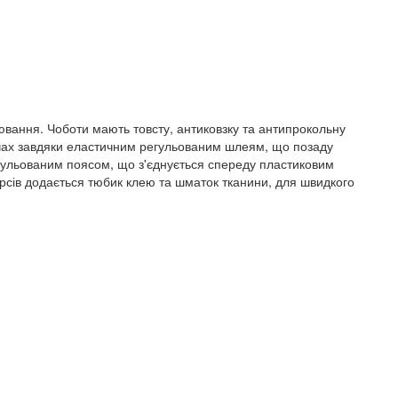
ювання. Чоботи мають товсту, антиковзку та антипрокольну
ечах завдяки еластичним регульованим шлеям, що позаду
гульованим поясом, що з'єднується спереду пластиковим
рсів додається тюбик клею та шматок тканини, для швидкого