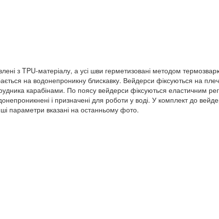
влені з TPU-матеріалу, а усі шви герметизовані методом термозвар
ібається на водонепроникну блискавку. Вейдерси фіксуються на пл
грудника карабінами. По поясу вейдерси фіксуються еластичним ре
непроникнені і призначені для роботи у воді. У комплект до вейде
Інші параметри вказані на останньому фото.