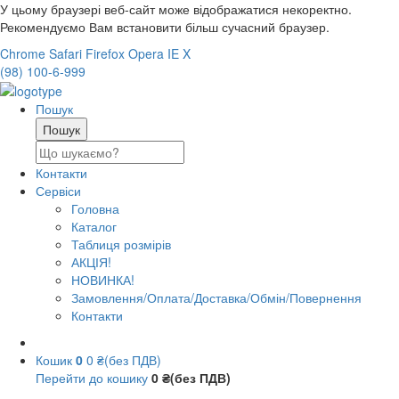
У цьому браузері веб-сайт може відображатися некоректно.
Рекомендуємо Вам встановити більш сучасний браузер.
Chrome
Safari
Firefox
Opera
IE
X
(98) 100-6-999
Пошук
Контакти
Сервіси
Головна
Каталог
Таблиця розмірів
АКЦІЯ!
НОВИНКА!
Замовлення/Оплата/Доставка/Обмін/Повернення
Контакти
Кошик
0
0 ₴(без ПДВ)
Перейти до кошику
0 ₴(без ПДВ)