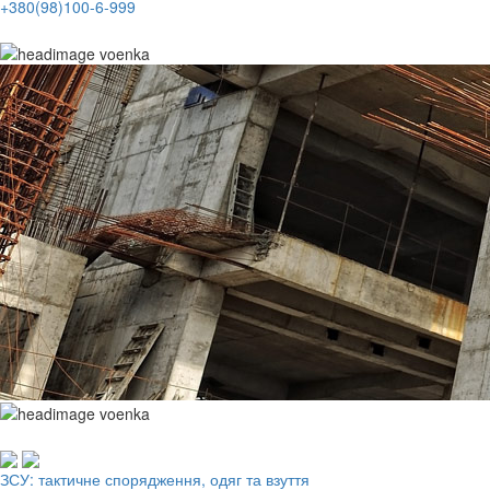
+380(98)100-6-999
Робочий одяг, взуття, ЗІЗ
ЗСУ: тактичне спорядження, одяг та взуття