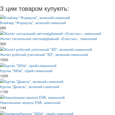
З цим товаром купують:
Блайзер "Формула", зелений+лимоний
285
Жилет сигнальний світловідбивний «Еластан», лимонний
360
Жилет робочий утеплений "3D", зелений+лимонний
1500
Куртка "360в", сірий+лимонний
1200
Куртка "Дизель", зелений+лимоний
1150
Наколінники захисні EVA, лимонний
144