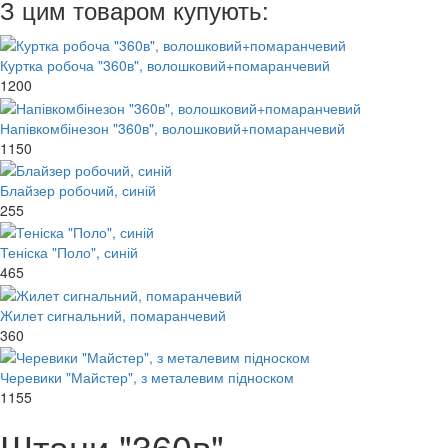
З цим товаром купують:
Куртка робоча "360в", волошковий+помаранчевий
1200
Напівкомбінезон "360в", волошковий+помаранчевий
1150
Блайзер робочий, синій
255
Теніска "Поло", синій
465
Жилет сигнальний, помаранчевий
360
Черевики "Майстер", з металевим підноском
1155
Штани "360в",