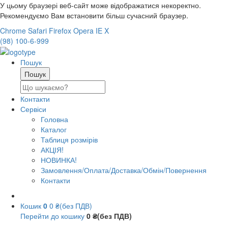
У цьому браузері веб-сайт може відображатися некоректно.
Рекомендуємо Вам встановити більш сучасний браузер.
Chrome
Safari
Firefox
Opera
IE
X
(98) 100-6-999
Пошук
Контакти
Сервіси
Головна
Каталог
Таблиця розмірів
АКЦІЯ!
НОВИНКА!
Замовлення/Оплата/Доставка/Обмін/Повернення
Контакти
Кошик
0
0 ₴(без ПДВ)
Перейти до кошику
0 ₴(без ПДВ)