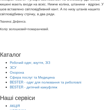
кишені мають входи на вскіс. Нижче коліна, штанини - відрізні. У
шов вставлено світловідбивний кант. А по низу штанів нашито
світловідбивну стрічку, в два ряди.
Тканина: Дефенса.
Колір: волошковий+помаранчевий.
Каталог
Робочий одяг, взуття, ЗІЗ
ЗСУ
Охорона
Сфера послуг та Медицина
BESTER - одяг для полювання та риболовлі
BESTER - дитячий камуфляж
Наші сервіси
АКЦІЯ