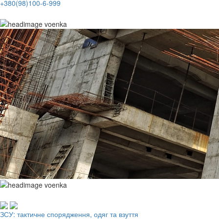
+380(98)100-6-999
Робочий одяг, взуття, ЗІЗ
ЗСУ: тактичне спорядження, одяг та взуття