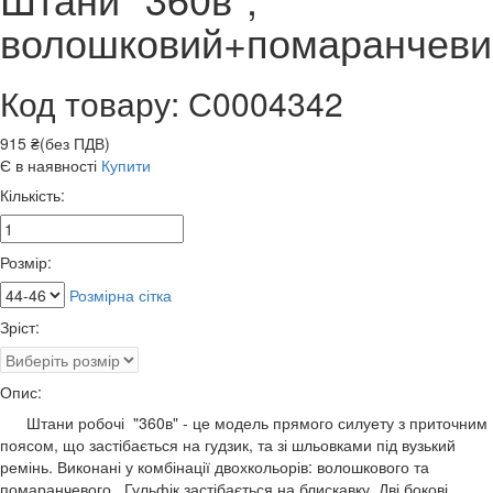
волошковий+помаранчеви
Код товару: С0004342
915 ₴(без ПДВ)
Є в наявності
Купити
Кількість:
Розмір:
Розмірна сітка
Зріст:
Опис:
Штани робочі "360в" - це модель прямого силуету з приточним
поясом, що застібається на гудзик, та зі шльовками під вузький
ремінь. Виконані у комбінації двохкольорів: волошкового та
помаранчевого. Гульфік застібається на блискавку. Дві бокові