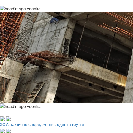
Робочий одяг, взуття, ЗІЗ
ЗСУ: тактичне спорядження, одяг та взуття