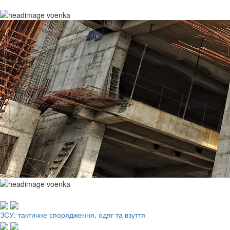
Робочий одяг, взуття, ЗІЗ
ЗСУ: тактичне спорядження, одяг та взуття