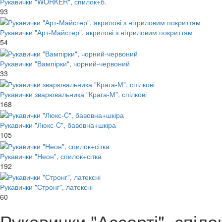
Рукавички "WORKER", спилок+б.
93
Рукавички "Арт-Майстер", акрилові з нітриловим покриттям
54
Рукавички "Вампірки", чорний-червоний
33
Рукавички зварювальника "Крага-М", спілкові
168
Рукавички "Люкс-C", бавовна+шкіра
105
Рукавички "Неон", спилок+сітка
192
Рукавички "Стронг", латексні
60
Рукавички "Ассорті", спіло