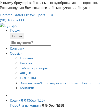
У цьому браузері веб-сайт може відображатися некоректно.
Рекомендуємо Вам встановити більш сучасний браузер.
Chrome
Safari
Firefox
Opera
IE
X
(98) 100-6-999
Пошук
Контакти
Сервіси
Головна
Каталог
Таблиця розмірів
АКЦІЯ!
НОВИНКА!
Замовлення/Оплата/Доставка/Обмін/Повернення
Контакти
Кошик
0
0 ₴(без ПДВ)
Перейти до кошику
0 ₴(без ПДВ)