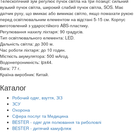
Телескопічний зум регулює пучок світла на три позиції: сильний
вузький пучок світла, широкий слабий пучок світла, SOS. Має
датчик руху, що вмикає або вимикає світло, якщо помахати рукою
перед освітлювальним елементом на відстані 5-15 см. Корпус
виготовлений з ударостійкого ABS-пластику.
Регулювання нахилу ліхтаря: 90 градусів.
Тип освітлювального елемента: LED.
Дальність світла: до 300 м.
Час роботи ліхтаря: до 10 годин.
Місткість акумулятора: 500 мАгод.
Водонепроникність: ipx44.
Вага: 77 г.
Країна-виробник: Китай.
Каталог
Робочий одяг, взуття, ЗІЗ
ЗСУ
Охорона
Сфера послуг та Медицина
BESTER - одяг для полювання та риболовлі
BESTER - дитячий камуфляж