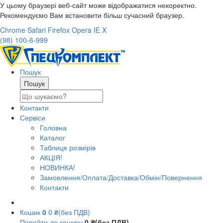
У цьому браузері веб-сайт може відображатися некоректно.
Рекомендуємо Вам встановити більш сучасний браузер.
Chrome
Safari
Firefox
Opera
IE
X
(98) 100-6-999
Пошук
Контакти
Сервіси
Головна
Каталог
Таблиця розмірів
АКЦІЯ!
НОВИНКА!
Замовлення/Оплата/Доставка/Обмін/Повернення
Контакти
Кошик
0
0 ₴(без ПДВ)
Перейти до кошику
0 ₴(без ПДВ)