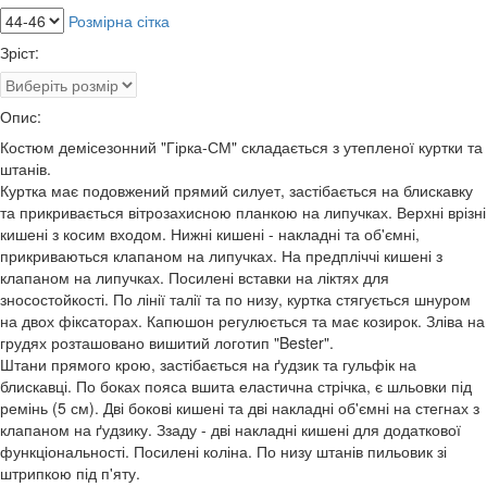
Розмірна сітка
Зріст:
Опис:
Костюм демісезонний "Гірка-СМ" складається з утепленої куртки та 
штанів.
Куртка має подовжений прямий силует, застібається на блискавку 
та прикривається вітрозахисною планкою на липучках. Верхні врізні 
кишені з косим входом. Нижні кишені - накладні та об'ємні, 
прикриваються клапаном на липучках. На предпліччі кишені з 
клапаном на липучках. Посилені вставки на ліктях для 
зносостойкості. По лінії талії та по низу, куртка стягується шнуром 
на двох фіксаторах. Капюшон регулюється та має козирок. Зліва на 
грудях розташовано вишитий логотип "Bester".
Штани прямого крою, застібається на ґудзик та гульфік на 
блискавці. По боках пояса вшита еластична стрічка, є шльовки під 
ремінь (5 см). Дві бокові кишені та дві накладні об'ємні на стегнах з 
клапаном на ґудзику. Ззаду - дві накладні кишені для додаткової 
функціональності. Посилені коліна. По низу штанів пильовик зі 
штрипкою під п'яту.