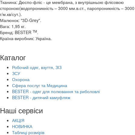
Тканина: Дюспо-фліс - це мембрана, з внутрішньою флісовою 
стороною(водопроникність – 3000 мм.в.ст., паропроникність – 3000 
г/м.кв/сут.).
Малюнок: "3D-Grey".
Вага: 1,95 кг.
TM
Бренд: BESTER
.
Країна-виробник: Україна.
Каталог
Робочий одяг, взуття, ЗІЗ
ЗСУ
Охорона
Сфера послуг та Медицина
BESTER - одяг для полювання та риболовлі
BESTER - дитячий камуфляж
Наші сервіси
АКЦІЯ
НОВИНКА
Таблиці розмірів