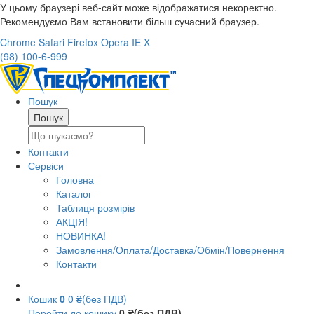
У цьому браузері веб-сайт може відображатися некоректно.
Рекомендуємо Вам встановити більш сучасний браузер.
Chrome
Safari
Firefox
Opera
IE
X
(98) 100-6-999
Пошук
Контакти
Сервіси
Головна
Каталог
Таблиця розмірів
АКЦІЯ!
НОВИНКА!
Замовлення/Оплата/Доставка/Обмін/Повернення
Контакти
Кошик
0
0 ₴(без ПДВ)
Перейти до кошику
0 ₴(без ПДВ)