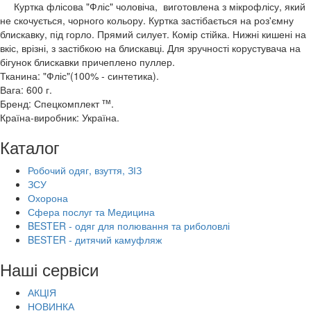
Куртка флісова "Фліс" чоловіча, виготовлена з мікрофлісу, який
не скочується, чорного кольору. Куртка застібається на роз'ємну
блискавку, під горло. Прямий силует. Комір стійка. Нижні кишені на
вкіс, врізні, з застібкою на блискавці. Для зручності корустувача на
бігунок блискавки причеплено пуллер.
Тканина: "Фліс"(100% - синтетика).
Вага: 600 г.
тм
Бренд: Спецкомплект
.
Країна-виробник: Україна.
Каталог
Робочий одяг, взуття, ЗІЗ
ЗСУ
Охорона
Сфера послуг та Медицина
BESTER - одяг для полювання та риболовлі
BESTER - дитячий камуфляж
Наші сервіси
АКЦІЯ
НОВИНКА