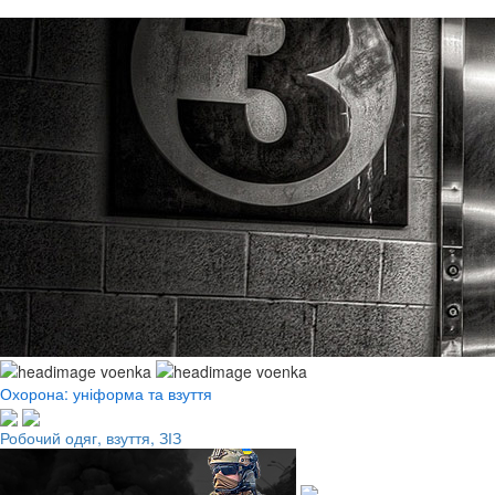
Охорона: уніформа та взуття
Робочий одяг, взуття, ЗІЗ