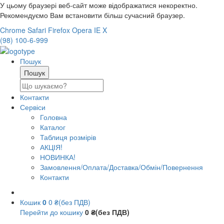
У цьому браузері веб-сайт може відображатися некоректно.
Рекомендуємо Вам встановити більш сучасний браузер.
Chrome
Safari
Firefox
Opera
IE
X
(98) 100-6-999
Пошук
Контакти
Сервіси
Головна
Каталог
Таблиця розмірів
АКЦІЯ!
НОВИНКА!
Замовлення/Оплата/Доставка/Обмін/Повернення
Контакти
Кошик
0
0 ₴(без ПДВ)
Перейти до кошику
0 ₴(без ПДВ)