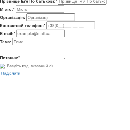
Прізвище Ім'я По батькові:*
Місто:*
Організація:
Контактний телефон:*
E-mail:*
Тема:
Питання:*
Надіслати