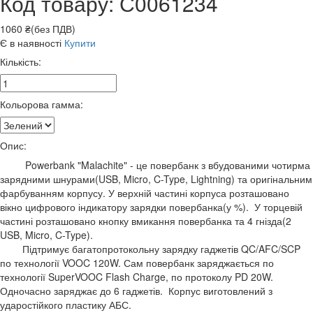
Код товару: С0061234
1060 ₴(без ПДВ)
Є в наявності
Купити
Кількість:
Кольорова гамма:
Опис:
Powerbank "Malachite" - це повербанк з вбудованими чотирма
зарядними шнурами(USB, Micro, C-Type, Lightning) та оригінальним
фарбуванням корпусу. У верхній частині корпуса розташовано
вікно цифрового індикатору зарядки повербанка(у %). У торцевій
частині розташовано кнопку вмикання повербанка та 4 гнізда(2
USB, Micro, C-Type).
Підтримує багатопротокольну зарядку гаджетів QC/AFC/SCP
по технології VOOC 120W. Сам повербанк заряджається по
технології SuperVOOC Flash Charge, по протоколу PD 20W.
Одночасно заряджає до 6 гаджетів. Корпус виготовлений з
ударостійкого пластику АБС.