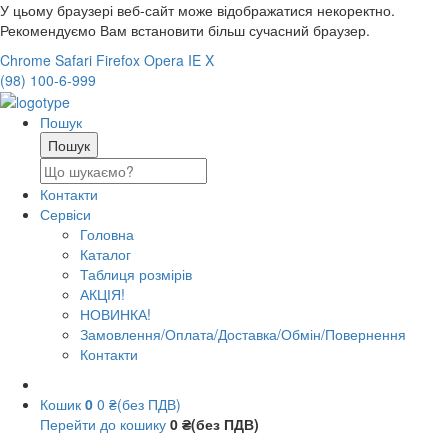
У цьому браузері веб-сайт може відображатися некоректно.
Рекомендуємо Вам встановити більш сучасний браузер.
Chrome
Safari
Firefox
Opera
IE
X
(98) 100-6-999
Пошук
Контакти
Сервіси
Головна
Каталог
Таблиця розмірів
АКЦІЯ!
НОВИНКА!
Замовлення/Оплата/Доставка/Обмін/Повернення
Контакти
Кошик
0
0 ₴(без ПДВ)
Перейти до кошику
0 ₴(без ПДВ)