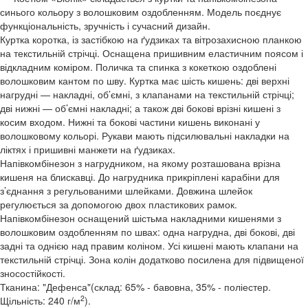
синього кольору з волошковим оздобленням. Модель поєднує
функціональність, зручність і сучасний дизайн.
Куртка коротка, із застібкою на ґудзиках та вітрозахисною планкою
на текстильній стрічці. Оснащена пришивним еластичним поясом і
відкладним коміром. Поличка та спинка з кокеткою оздоблені
волошковим кантом по шву. Куртка має шість кишень: дві верхні
нагрудні — накладні, об’ємні, з клапанами на текстильній стрічці;
дві нижні — об’ємні накладні; а також дві бокові врізні кишені з
косим входом. Нижні та бокові частини кишень виконані у
волошковому кольорі. Рукави мають підсилювальні накладки на
ліктях і пришивні манжети на ґудзиках.
Напівкомбінезон з нагрудником, на якому розташована врізна
кишеня на блискавці. До нагрудника прикріплені карабіни для
з’єднання з регульованими шлейками. Довжина шлейок
регулюється за допомогою двох пластикових рамок.
Напівкомбінезон оснащений шістьма накладними кишенями з
волошковим оздобленням по швах: одна нагрудна, дві бокові, дві
задні та однією над правим коліном. Усі кишені мають клапани на
текстильній стрічці. Зона колін додатково посилена для підвищеної
зносостійкості.
Тканина: "Дефенса"(склад: 65% - бавовна, 35% - поліестер.
2
Щільність: 240 г/м
).