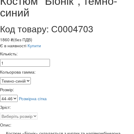
Костюм "Біонік", темно-
синий
Код товару: С0004703
1860 ₴(без ПДВ)
Є в наявності
Купити
Кількість:
Кольорова гамма:
Розмір:
Розмірна сітка
Зріст:
Опис:
Костюм «Біонік» складається з куртки та напівкомбінезона