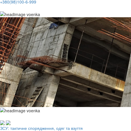
+380(98)100-6-999
Робочий одяг, взуття, ЗІЗ
ЗСУ: тактичне спорядження, одяг та взуття