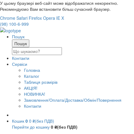
У цьому браузері веб-сайт може відображатися некоректно.
Рекомендуємо Вам встановити більш сучасний браузер.
Chrome
Safari
Firefox
Opera
IE
X
(98) 100-6-999
Пошук
Контакти
Сервіси
Головна
Каталог
Таблиця розмірів
АКЦІЯ!
НОВИНКА!
Замовлення/Оплата/Доставка/Обмін/Повернення
Контакти
Кошик
0
0 ₴(без ПДВ)
Перейти до кошику
0 ₴(без ПДВ)