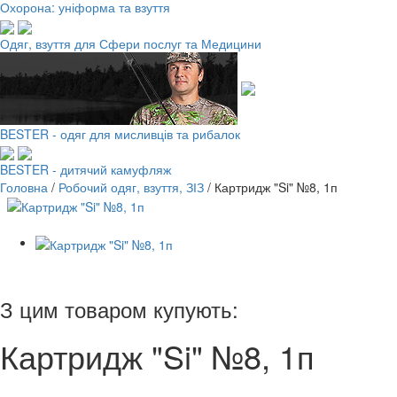
Охорона: уніформа та взуття
Одяг, взуття для Сфери послуг та Медицини
BESTER - одяг для мисливців та рибалок
BESTER - дитячий камуфляж
Головна
/
Робочий одяг, взуття, ЗІЗ
/
Картридж "Si" №8, 1п
З цим товаром купують:
Картридж "Si" №8, 1п