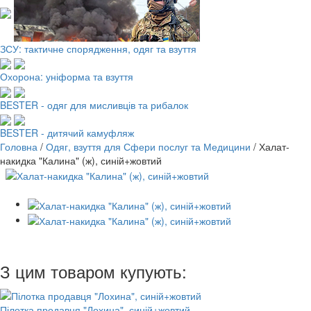
ЗСУ: тактичне спорядження, одяг та взуття
Охорона: уніформа та взуття
BESTER - одяг для мисливців та рибалок
BESTER - дитячий камуфляж
Головна
/
Одяг, взуття для Сфери послуг та Медицини
/
Халат-
накидка "Калина" (ж), синій+жовтий
З цим товаром купують:
Пілотка продавця "Лохина", синій+жовтий