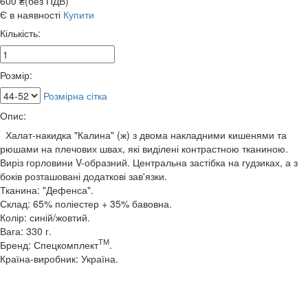
600 ₴(без ПДВ)
Є в наявності
Купити
Кількість:
Розмір:
Розмірна сітка
Опис:
Халат-накидка "Калина" (ж) з двома накладними кишенями та
рюшами на плечових швах, які виділені контрастною тканиною.
Виріз горловини V-образний. Центральна застібка на гудзиках, а з
боків розташовані додаткові зав'язки.
Тканина: "Дефенса".
Склад: 65% поліестер + 35% бавовна.
Колір: синій/жовтий.
Вага: 330 г.
ТМ
Бренд: Спецкомплект
.
Країна-виробник: Україна.