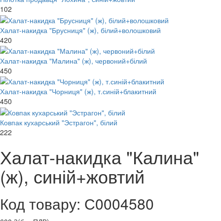
102
Халат-накидка "Брусниця" (ж), білий+волошковий
420
Халат-накидка "Малина" (ж), червоний+білий
450
Халат-накидка "Чорниця" (ж), т.синій+блакитний
450
Ковпак кухарський "Эстрагон", білий
222
Халат-накидка "Калина"
(ж), синій+жовтий
Код товару: С0004580