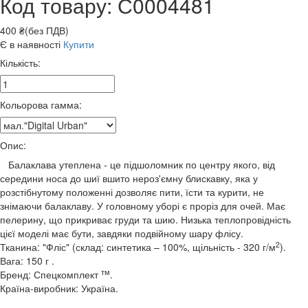
Код товару: С0004481
400 ₴(без ПДВ)
Є в наявності
Купити
Кількість:
Кольорова гамма:
Опис:
Балаклава утеплена - це підшоломник по центру якого, від
середини носа до шиї вшито нероз'ємну блискавку, яка у
розстібнутому положенні дозволяє пити, їсти та курити, не
знімаючи балаклаву. У головному уборі є проріз для очей. Має
пелерину, що прикриває груди та шию. Низька теплопровідність
цієї моделі має бути, завдяки подвійному шару флісу.
2
Тканина: "Фліс" (склад: синтетика – 100%, щільність - 320 г/м
).
Вага: 150 г .
тм
Бренд: Спецкомплект
.
Країна-виробник: Україна.