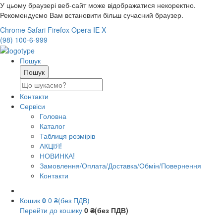
У цьому браузері веб-сайт може відображатися некоректно.
Рекомендуємо Вам встановити більш сучасний браузер.
Chrome
Safari
Firefox
Opera
IE
X
(98) 100-6-999
Пошук
Контакти
Сервіси
Головна
Каталог
Таблиця розмірів
АКЦІЯ!
НОВИНКА!
Замовлення/Оплата/Доставка/Обмін/Повернення
Контакти
Кошик
0
0 ₴(без ПДВ)
Перейти до кошику
0 ₴(без ПДВ)