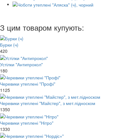
З цим товаром купують:
Бурки (ч)
420
Устілки "Антипрокол"
180
Черевики утеплені "Профі"
1125
Черевики утеплені "Майстер", з мет.підноском
1350
Черевики утеплені "Нітро"
1330