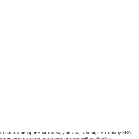
а вилито ливарним методом, у вигляді галоші, з матеріалу ЕВА.
 металевими петлями, що мають антикорозійну обробку.