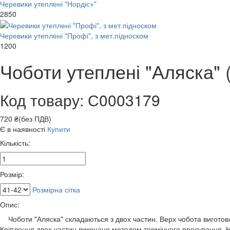
Черевики утеплені "Нордіс+"
2850
Черевики утеплені "Профі", з мет.підноском
1200
Чоботи утеплені "Аляска" 
Код товару: С0003179
720 ₴(без ПДВ)
Є в наявності
Купити
Кількість:
Розмір:
Розмірна сітка
Опис:
Чоботи "Аляска" складаються з двох частин. Верх чобота виготовл
Кріплення двох частин виконано методом термічного пресування. Н