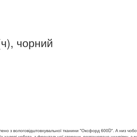
(ч), чорний
ено з вологовідштовхувальної тканини "Оксфорд 600D". А низ чобот
а халяві чобота, з фронтальної сторони, розташовано шнурівку, з