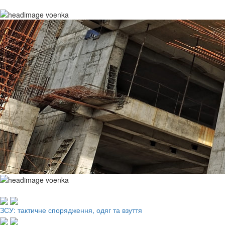
Робочий одяг, взуття, ЗІЗ
ЗСУ: тактичне спорядження, одяг та взуття