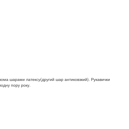
двома шарами латексу(другий шар антиковзкий). Рукавички
лодну пору року.