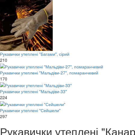
Рукавички утеплені "Багами", сірий
210
Рукавички утеплені "Мальдіви-27", помаранчевий
170
Рукавички утеплені "Мальдіви-33"
224
Рукавички утеплені "Сейшели"
297
Рукавички утеплені "Канар