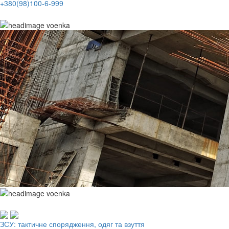
+380(98)100-6-999
Робочий одяг, взуття, ЗІЗ
ЗСУ: тактичне спорядження, одяг та взуття