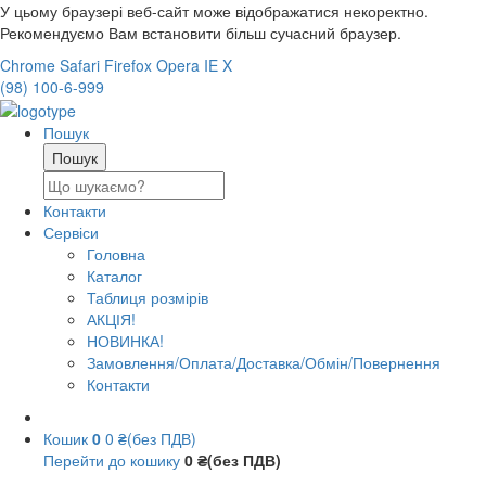
У цьому браузері веб-сайт може відображатися некоректно.
Рекомендуємо Вам встановити більш сучасний браузер.
Chrome
Safari
Firefox
Opera
IE
X
(98) 100-6-999
Пошук
Контакти
Сервіси
Головна
Каталог
Таблиця розмірів
АКЦІЯ!
НОВИНКА!
Замовлення/Оплата/Доставка/Обмін/Повернення
Контакти
Кошик
0
0 ₴(без ПДВ)
Перейти до кошику
0 ₴(без ПДВ)