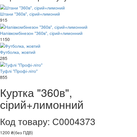
Штани "360в", сірий+лимоний
915
Напівкомбінезон "360в", сірий+лимонний
1150
Футболка, жовтий
285
Туфлі "Профі-літо"
855
Куртка "360в",
сірий+лимонний
Код товару: С0004373
1200 ₴(без ПДВ)