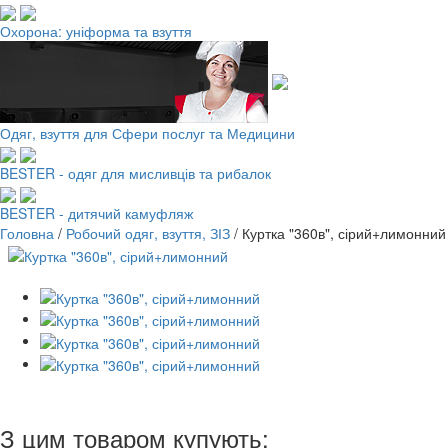
Охорона: уніформа та взуття
Одяг, взуття для Сфери послуг та Медицини
BESTER - одяг для мисливців та рибалок
BESTER - дитячий камуфляж
Головна
/
Робочий одяг, взуття, ЗІЗ
/
Куртка "360в", сірий+лимонний
З цим товаром купують: