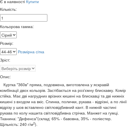
Є в наявності
Купити
Кількість:
Кольорова гамма:
Розмір:
Розмірна сітка
Зріст:
Опис:
Куртка "360в" пряма, подовжена, виготовлена у яскравій
комбінації двох кольорів. Застібається на роз'ємну блискавку. Комір
стійка. Має дві нагрудних врізних кишені на блискавці та дві нижніх
кишені з входом на вкіс. Спинка, полички, рукава - відрізні, а по лінії
відрізу у шов вставлено світловідбивний кант. В нижній частині
рукава по колу нашита світловідбивна стрічка. Манжет на гумці.
Тканина: "Дефенса"(склад: 65% - бавовна, 35% - поліестер.
2
Щільність: 240 г/м
).