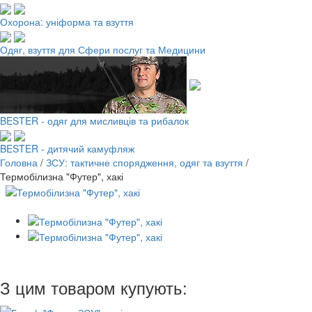
Охорона: уніформа та взуття
Одяг, взуття для Сфери послуг та Медицини
BESTER - одяг для мисливців та рибалок
BESTER - дитячий камуфляж
Головна
/
ЗСУ: тактичне спорядження, одяг та взуття
/
Термобілизна "Футер", хакі
З цим товаром купують: