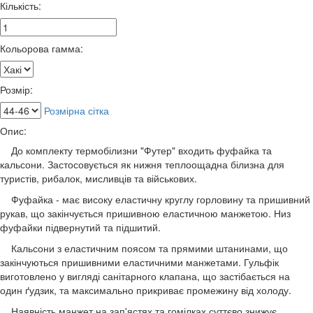
Кількість:
Кольорова гамма:
Розмір:
Розмірна сітка
Опис:
До комплекту термобілизни "Футер" входить фуфайка та
кальсони. Застосовується як нижня теплоощадна білизна для
туристів, рибалок, мисливців та військових.
Фуфайка - має високу еластичну круглу горловину та пришивний
рукав, що закінчується пришивною еластичною манжетою. Низ
фуфайки підвернутий та підшитий.
Кальсони з еластичним поясом та прямими штанинами, що
закінчуються пришивними еластичними манжетами. Гульфік
виготовлено у вигляді санітарного клапана, що застібається на
один ґудзик, та максимально прикриває промежину від холоду.
Наявність манжет на зап'ястях та гомілках суттєво знижує