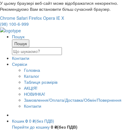
У цьому браузері веб-сайт може відображатися некоректно.
Рекомендуємо Вам встановити більш сучасний браузер.
Chrome
Safari
Firefox
Opera
IE
X
(98) 100-6-999
Пошук
Контакти
Сервіси
Головна
Каталог
Таблиця розмірів
АКЦІЯ!
НОВИНКА!
Замовлення/Оплата/Доставка/Обмін/Повернення
Контакти
Кошик
0
0 ₴(без ПДВ)
Перейти до кошику
0 ₴(без ПДВ)