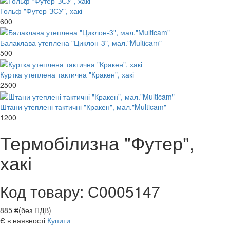
Гольф "Футер-ЗСУ", хакі
600
Балаклава утеплена "Циклон-3", мал."Multicam"
500
Куртка утеплена тактична "Кракен", хакі
2500
Штани утеплені тактичні "Кракен", мал."Multicam"
1200
Термобілизна "Футер",
хакі
Код товару: С0005147
885 ₴(без ПДВ)
Є в наявності
Купити