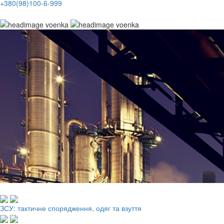
+380(98)100-6-999
Робочий одяг, взуття, ЗІЗ
ЗСУ: тактичне спорядження, одяг та взуття