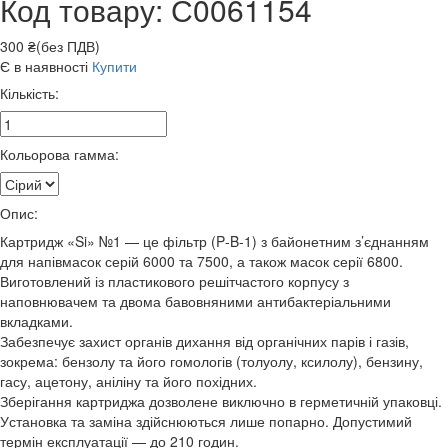
Код товару: С0061154
300 ₴(без ПДВ)
Є в наявності
Купити
Кількість:
Кольорова гамма:
Опис:
Картридж «Si» №1 — це фільтр (P-B-1) з байонетним з’єднанням
для напівмасок серій 6000 та 7500, а також масок серії 6800.
Виготовлений із пластикового решітчастого корпусу з
наповнювачем та двома бавовняними антибактеріальними
вкладками.
Забезпечує захист органів дихання від органічних парів і газів,
зокрема: бензолу та його гомологів (толуолу, ксилолу), бензину,
гасу, ацетону, аніліну та його похідних.
Зберігання картриджа дозволене виключно в герметичній упаковці.
Установка та заміна здійснюються лише попарно. Допустимий
термін експлуатації — до 210 годин.