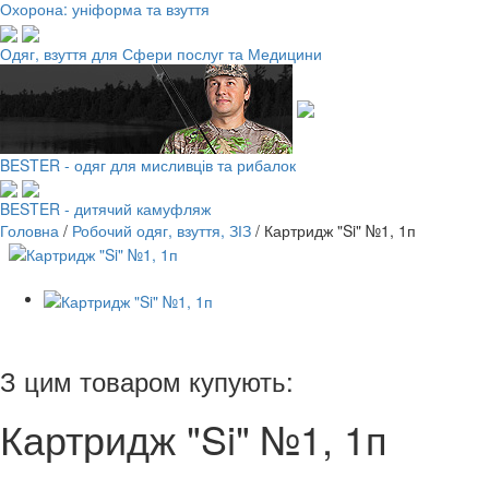
Охорона: уніформа та взуття
Одяг, взуття для Сфери послуг та Медицини
BESTER - одяг для мисливців та рибалок
BESTER - дитячий камуфляж
Головна
/
Робочий одяг, взуття, ЗІЗ
/
Картридж "Si" №1, 1п
З цим товаром купують:
Картридж "Si" №1, 1п