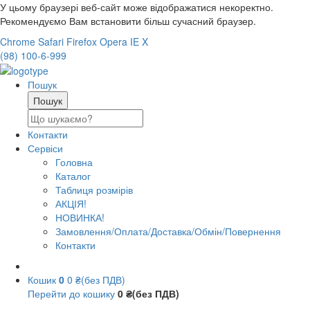
У цьому браузері веб-сайт може відображатися некоректно.
Рекомендуємо Вам встановити більш сучасний браузер.
Chrome
Safari
Firefox
Opera
IE
X
(98) 100-6-999
Пошук
Контакти
Сервіси
Головна
Каталог
Таблиця розмірів
АКЦІЯ!
НОВИНКА!
Замовлення/Оплата/Доставка/Обмін/Повернення
Контакти
Кошик
0
0 ₴(без ПДВ)
Перейти до кошику
0 ₴(без ПДВ)