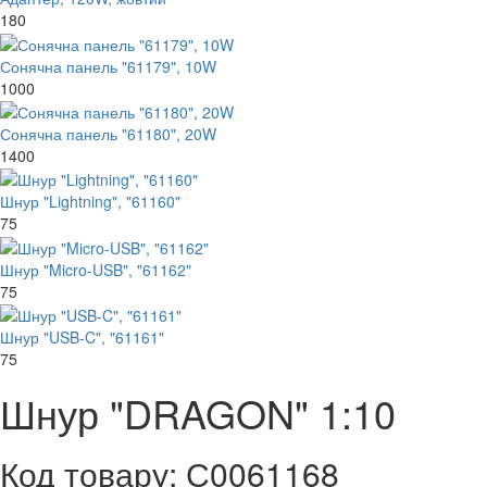
180
Сонячна панель "61179", 10W
1000
Сонячна панель "61180", 20W
1400
Шнур "Lightning", "61160"
75
Шнур "Micro-USB", "61162"
75
Шнур "USB-C", "61161"
75
Шнур "DRAGON" 1:10
Код товару: С0061168