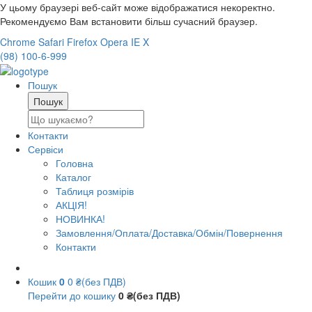
У цьому браузері веб-сайт може відображатися некоректно.
Рекомендуємо Вам встановити більш сучасний браузер.
Chrome
Safari
Firefox
Opera
IE
X
(98) 100-6-999
Пошук
Контакти
Сервіси
Головна
Каталог
Таблиця розмірів
АКЦІЯ!
НОВИНКА!
Замовлення/Оплата/Доставка/Обмін/Повернення
Контакти
Кошик
0
0 ₴(без ПДВ)
Перейти до кошику
0 ₴(без ПДВ)