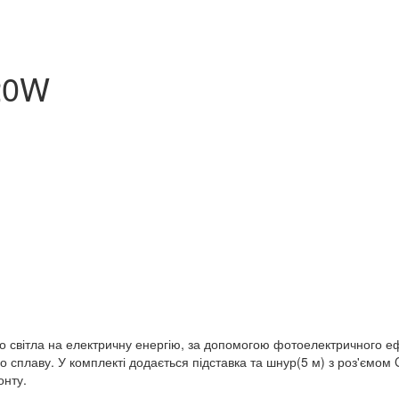
20W
вітла на електричну енергію, за допомогою фотоелектричного ефе
о сплаву. У комплекті додається підставка та шнур(5 м) з роз'ємо
онту.