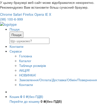
У цьому браузері веб-сайт може відображатися некоректно.
Рекомендуємо Вам встановити більш сучасний браузер.
Chrome
Safari
Firefox
Opera
IE
X
(98) 100-6-999
Пошук
Контакти
Сервіси
Головна
Каталог
Таблиця розмірів
АКЦІЯ!
НОВИНКА!
Замовлення/Оплата/Доставка/Обмін/Повернення
Контакти
Кошик
0
0 ₴(без ПДВ)
Перейти до кошику
0 ₴(без ПДВ)