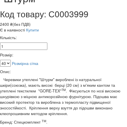
Код товару: С0003999
2400 ₴(без ПДВ)
Є в наявності
Купити
Кількість:
Розмір:
Розмірна сітка
Опис:
Черевики утеплені "Штурм" вироблені із натуральної
шкіри(союзка), мають високі берці (20 см) з м'яким кантом та
TM
утеплені текстилем "GORE-TEX"
. Фіксуються по нозі високою
шнурівкою з міцною антикорозійною фурнітурою. Підошва має
високий протектор та вироблена з термопласту підвищеної
зносостійкості. Кріплення верху взуття до підошви виконано
клеєпрошивним методом кріплення.
ТМ
Бренд: Спецкомплект
.