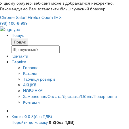
У цьому браузері веб-сайт може відображатися некоректно.
Рекомендуємо Вам встановити більш сучасний браузер.
Chrome
Safari
Firefox
Opera
IE
X
(98) 100-6-999
Пошук
Контакти
Сервіси
Головна
Каталог
Таблиця розмірів
АКЦІЯ!
НОВИНКА!
Замовлення/Оплата/Доставка/Обмін/Повернення
Контакти
Кошик
0
0 ₴(без ПДВ)
Перейти до кошику
0 ₴(без ПДВ)