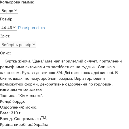
Кольорова гамма:
Розмір:
Розмірна сітка
Зріст:
Опис:
Куртка жіноча "Дана" має напівприлеглий силует, приталений
рельєфними виточками та застібається на ґудзики. Спинка з
хлястиком. Рукава довжиною 3/4. Дві нижні накладні кишені. В
бічних швах, по низу, зроблені розрізи. Виріз горловини
прямокутної форми, декоративне оздоблення по горловині,
кишеням та манжетам.
Тканина: "Хіммельтек".
Колір: бордо.
Оздоблення: мокко.
Вага: 310 г.
ТМ
Бренд: Спецкомплект
.
Країна-виробник: Україна.