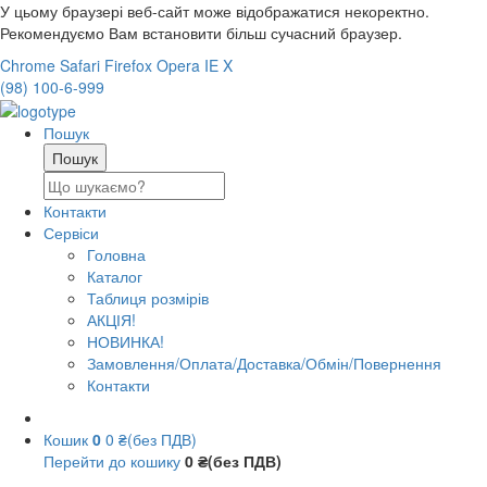
У цьому браузері веб-сайт може відображатися некоректно.
Рекомендуємо Вам встановити більш сучасний браузер.
Chrome
Safari
Firefox
Opera
IE
X
(98) 100-6-999
Пошук
Контакти
Сервіси
Головна
Каталог
Таблиця розмірів
АКЦІЯ!
НОВИНКА!
Замовлення/Оплата/Доставка/Обмін/Повернення
Контакти
Кошик
0
0 ₴(без ПДВ)
Перейти до кошику
0 ₴(без ПДВ)