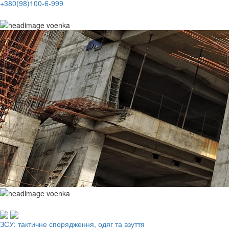
+380(98)100-6-999
Робочий одяг, взуття, ЗІЗ
ЗСУ: тактичне спорядження, одяг та взуття