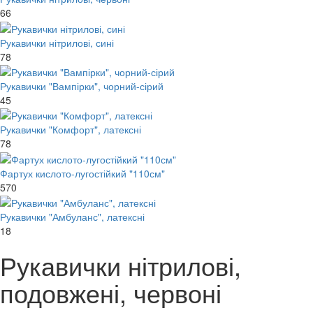
66
Рукавички нітрилові, сині
78
Рукавички "Вампірки", чорний-сірий
45
Рукавички "Комфорт", латексні
78
Фартух кислото-лугостійкий "110см"
570
Рукавички "Амбуланс", латексні
18
Рукавички нітрилові,
подовжені, червоні