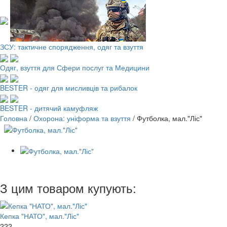
ЗСУ: тактичне спорядження, одяг та взуття
Одяг, взуття для Сфери послуг та Медицини
BESTER - одяг для мисливців та рибалок
BESTER - дитячий камуфляж
Головна
/
Охорона: уніформа та взуття
/
Футболка, мал."Ліс"
З цим товаром купують:
Кепка "НАТО", мал."Ліс"
222