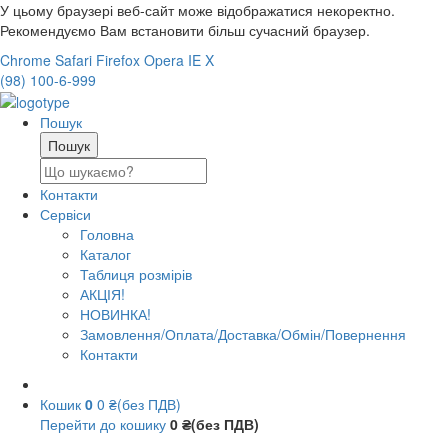
У цьому браузері веб-сайт може відображатися некоректно.
Рекомендуємо Вам встановити більш сучасний браузер.
Chrome
Safari
Firefox
Opera
IE
X
(98) 100-6-999
Пошук
Контакти
Сервіси
Головна
Каталог
Таблиця розмірів
АКЦІЯ!
НОВИНКА!
Замовлення/Оплата/Доставка/Обмін/Повернення
Контакти
Кошик
0
0 ₴(без ПДВ)
Перейти до кошику
0 ₴(без ПДВ)