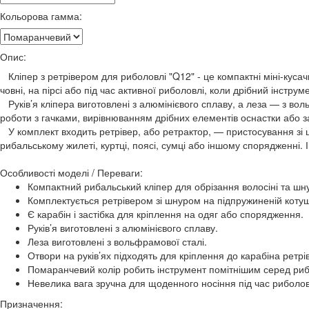
Кольорова гамма:
Опис:
Кліпер з ретрівером для риболовлі "Q12" - це компактні міні-кусач
човні, на пірсі або під час активної риболовлі, коли дрібний інстру
Руків’я кліпера виготовлені з алюмінієвого сплаву, а леза — з вол
роботи з гачками, вирівнюванням дрібних елементів оснастки або з
У комплект входить ретрівер, або ретрактор, — пристосування зі ш
рибальському жилеті, куртці, поясі, сумці або іншому спорядженні. 
Особливості моделі / Переваги:
Компактний рибальський кліпер для обрізання волосіні та шн
Комплектується ретрівером зі шнуром на підпружиненій котуш
Є карабін і застібка для кріплення на одяг або спорядження.
Руків’я виготовлені з алюмінієвого сплаву.
Леза виготовлені з вольфрамової сталі.
Отвори на руків’ях підходять для кріплення до карабіна ретрі
Помаранчевий колір робить інструмент помітнішим серед ри
Невелика вага зручна для щоденного носіння під час риболов
Призначення: