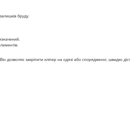
 залишків бруду.
ризначений.
елементів.
н дозволяє закріпити кліпер на одязі або спорядженні, швидко діс