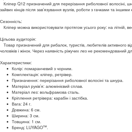
Кліпер Q12 призначений для перерізання риболовної волосіні, шну
зайвих кінців після зав’язування вузлів, роботи з гачками та інши
Сезонність:
Кліпер можна використовувати протягом усього року: на літній, вес
Цільова аудиторія:
Товар призначений для рибалок, туристів, любителів активного від
чоловіків і жінок. Через наявність ріжучих лез не рекомендований 
Характеристики:
Колір: помаранчевий з чорним.
Комплектація: кліпер, ретрівер.
Призначення: перерізання риболовної волосіні та шнура.
Матеріал руків’я: алюмінієвий сплав.
Матеріал лез: вольфрамова сталь.
Кріплення ретрівера: карабін і застібка.
Вага: 24 г.
Довжина: 6 см.
Ширина: 3 см.
Товщина: 1 см.
тм
Бренд: LUYAGO
.