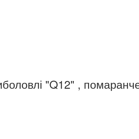
иболовлі "Q12" , помаранч