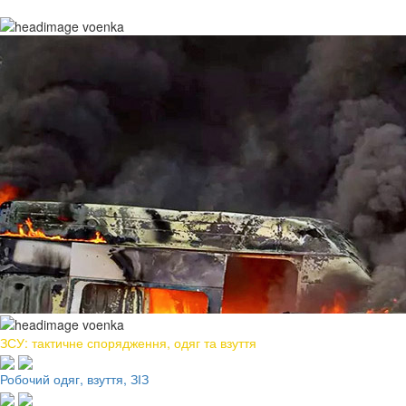
ЗСУ: тактичне спорядження, одяг та взуття
Робочий одяг, взуття, ЗІЗ