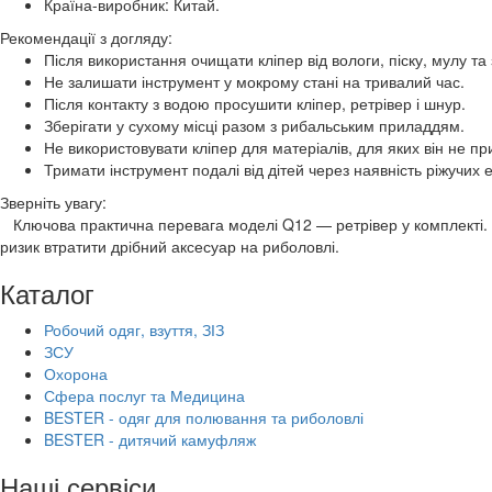
Країна-виробник: Китай.
Рекомендації з догляду:
Після використання очищати кліпер від вологи, піску, мулу та
Не залишати інструмент у мокрому стані на тривалий час.
Після контакту з водою просушити кліпер, ретрівер і шнур.
Зберігати у сухому місці разом з рибальським приладдям.
Не використовувати кліпер для матеріалів, для яких він не п
Тримати інструмент подалі від дітей через наявність ріжучих 
Зверніть увагу:
Ключова практична перевага моделі Q12 — ретрівер у комплекті. Ві
ризик втратити дрібний аксесуар на риболовлі.
Каталог
Робочий одяг, взуття, ЗІЗ
ЗСУ
Охорона
Сфера послуг та Медицина
BESTER - одяг для полювання та риболовлі
BESTER - дитячий камуфляж
Наші сервіси