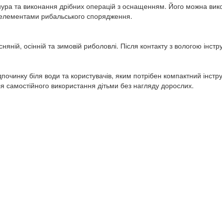
ра та виконання дрібних операцій з оснащенням. Його можна викори
ми елементами рибальського спорядження.
няній, осінній та зимовій риболовлі. Після контакту з вологою інс
починку біля води та користувачів, яким потрібен компактний інст
для самостійного використання дітьми без нагляду дорослих.