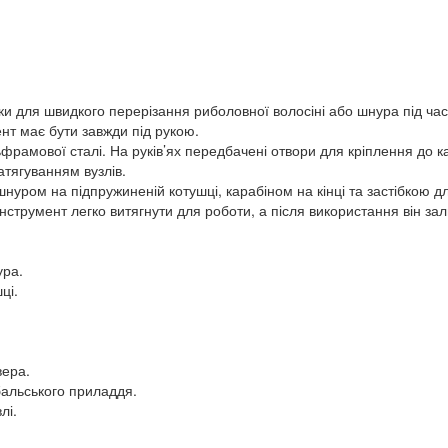
ки для швидкого перерізання риболовної волосіні або шнура під час
мент має бути завжди під рукою.
ьфрамової сталі. На руків’ях передбачені отвори для кріплення до к
атягуванням вузлів.
нуром на підпружиненій котушці, карабіном на кінці та застібкою д
Інструмент легко витягнути для роботи, а після використання він за
ура.
ці.
вера.
бальського приладдя.
лі.