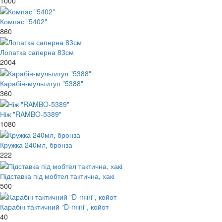
1000
Компас "5402"
860
Лопатка саперна 83см
2004
Карабін-мультитул "5388"
360
Ніж "RAMBO-5389"
1080
Кружка 240мл, бронза
222
Підставка під мобтел тактична, хакі
500
Карабін тактичний "D-mini", койот
40