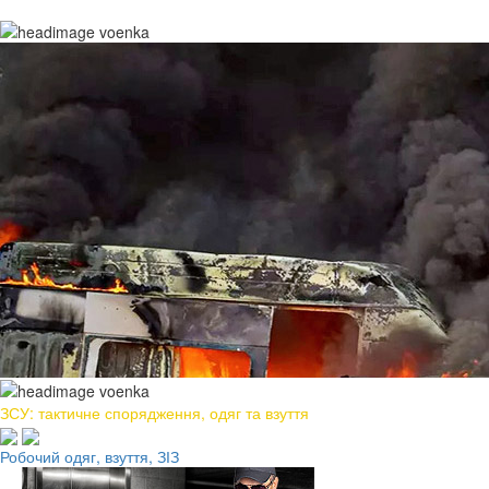
ЗСУ: тактичне спорядження, одяг та взуття
Робочий одяг, взуття, ЗІЗ