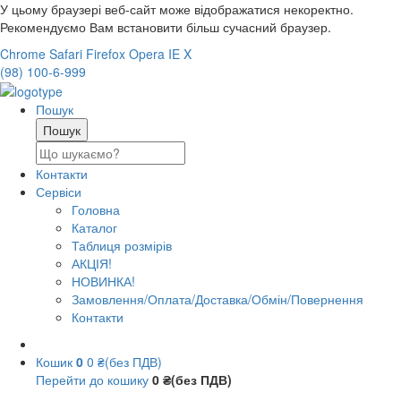
У цьому браузері веб-сайт може відображатися некоректно.
Рекомендуємо Вам встановити більш сучасний браузер.
Chrome
Safari
Firefox
Opera
IE
X
(98) 100-6-999
Пошук
Контакти
Сервіси
Головна
Каталог
Таблиця розмірів
АКЦІЯ!
НОВИНКА!
Замовлення/Оплата/Доставка/Обмін/Повернення
Контакти
Кошик
0
0 ₴(без ПДВ)
Перейти до кошику
0 ₴(без ПДВ)