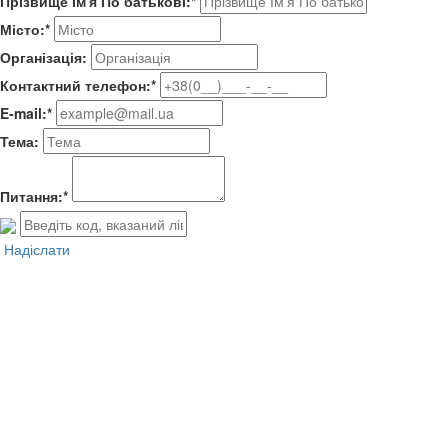
Прізвище Ім'я По батькові:*
Місто:*
Організація:
Контактний телефон:*
E-mail:*
Тема:
Питання:*
Надіслати