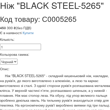
Ніж "BLACK STEEL-5265"
Код товару: С0005265
450
300 ₴(без ПДВ)
Є в наявності
Купити
Кількість:
Кольорова гамма:
Опис:
Ніж "BLACK STEEL-5265" - складний кишеньковий ніж, накладки,
на руків'я, до якого виготовлено з алюмінію, а лезо та каркас
виготовлено зі сталі. З однієї сторони руків'я розташована металева
кліпса. У верхній частині п'яти, розташовано шпеньок, а у нижній -
плавник. Ніж має стопор леза. На обуху, під упор великого пальця
зроблено декілька хвиль. На тильнику руків'я знаходиться отвір для
темляка. На ергономічному руків'ї вироблено виямки під три пальці.