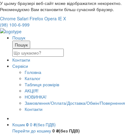
У цьому браузері веб-сайт може відображатися некоректно.
Рекомендуємо Вам встановити більш сучасний браузер.
Chrome
Safari
Firefox
Opera
IE
X
(98) 100-6-999
Пошук
Контакти
Сервіси
Головна
Каталог
Таблиця розмірів
АКЦІЯ!
НОВИНКА!
Замовлення/Оплата/Доставка/Обмін/Повернення
Контакти
Кошик
0
0 ₴(без ПДВ)
Перейти до кошику
0 ₴(без ПДВ)