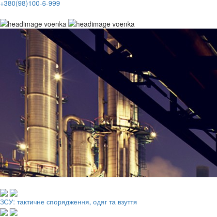
+380(98)100-6-999
Робочий одяг, взуття, ЗІЗ
ЗСУ: тактичне спорядження, одяг та взуття