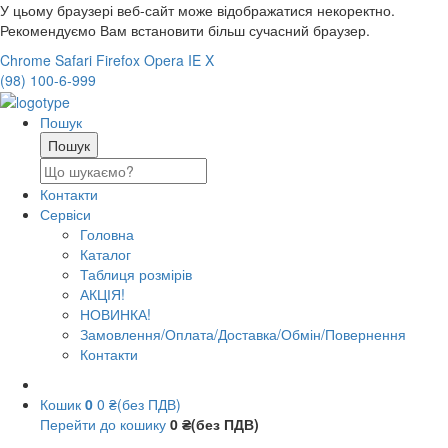
У цьому браузері веб-сайт може відображатися некоректно.
Рекомендуємо Вам встановити більш сучасний браузер.
Chrome
Safari
Firefox
Opera
IE
X
(98) 100-6-999
Пошук
Контакти
Сервіси
Головна
Каталог
Таблиця розмірів
АКЦІЯ!
НОВИНКА!
Замовлення/Оплата/Доставка/Обмін/Повернення
Контакти
Кошик
0
0 ₴(без ПДВ)
Перейти до кошику
0 ₴(без ПДВ)