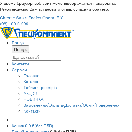
У цьому браузері веб-сайт може відображатися некоректно.
Рекомендуємо Вам встановити більш сучасний браузер.
Chrome
Safari
Firefox
Opera
IE
X
(98) 100-6-999
Пошук
Контакти
Сервіси
Головна
Каталог
Таблиця розмірів
АКЦІЯ!
НОВИНКА!
Замовлення/Оплата/Доставка/Обмін/Повернення
Контакти
Кошик
0
0 ₴(без ПДВ)
Перейти до кошику
0 ₴(без ПДВ)