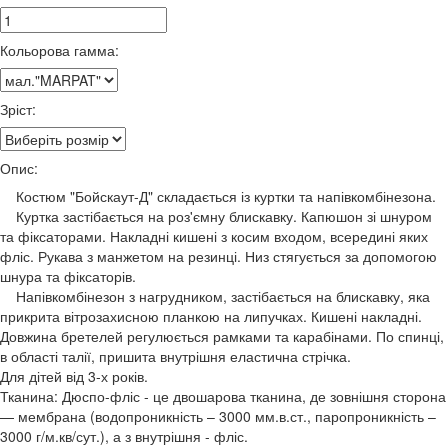
Кольорова гамма:
Зріст:
Опис:
Костюм "Бойскаут-Д" складається із куртки та напівкомбінезона.
Куртка застібається на роз'ємну блискавку. Капюшон зі шнуром
та фіксаторами. Накладні кишені з косим входом, всередині яких
фліс. Рукава з манжетом на резинці. Низ стягується за допомогою
шнура та фіксаторів.
Напівкомбінезон з нагрудником, застібається на блискавку, яка
прикрита вітрозахисною планкою на липучках. Кишені накладні.
Довжина бретелей регулюється рамками та карабінами. По спинці,
в області талії, пришита внутрішня еластична стрічка.
Для дітей від 3-х років.
Тканина: Дюспо-фліс - це двошарова тканина, де зовнішня сторона
— мембрана (водопроникність – 3000 мм.в.ст., паропроникність –
3000 г/м.кв/сут.), а з внутрішня - фліс.