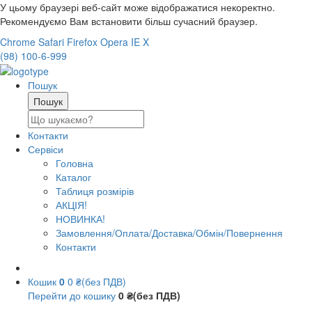
У цьому браузері веб-сайт може відображатися некоректно.
Рекомендуємо Вам встановити більш сучасний браузер.
Chrome
Safari
Firefox
Opera
IE
X
(98) 100-6-999
Пошук
Контакти
Сервіси
Головна
Каталог
Таблиця розмірів
АКЦІЯ!
НОВИНКА!
Замовлення/Оплата/Доставка/Обмін/Повернення
Контакти
Кошик
0
0 ₴(без ПДВ)
Перейти до кошику
0 ₴(без ПДВ)