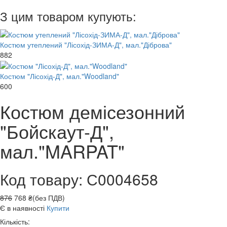
З цим товаром купують:
Костюм утеплений "Лісохід-ЗИМА-Д", мал."Діброва"
882
Костюм "Лісохід-Д", мал."Woodland"
600
Костюм демісезонний
"Бойскаут-Д",
мал."MARPAT"
Код товару: С0004658
876
768 ₴(без ПДВ)
Є в наявності
Купити
Кількість: