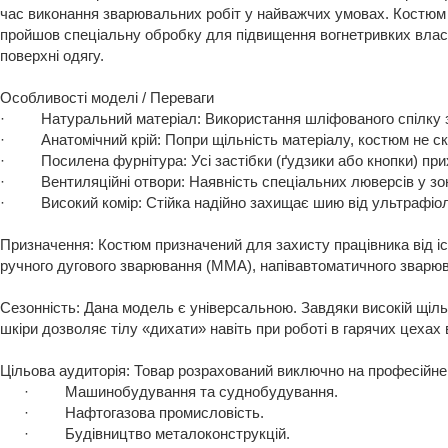
час виконання зварювальних робіт у найважчих умовах. Костюм с
пройшов спеціальну обробку для підвищення вогнетривких власт
поверхні одягу.
Особливості моделі / Переваги
·
Натуральний матеріал: Використання шліфованого спілку
·
Анатомічний крій: Попри щільність матеріалу, костюм не ск
·
Посилена фурнітура: Усі застібки (ґудзики або кнопки) при
·
Вентиляційні отвори: Наявність спеціальних люверсів у зо
·
Високий комір: Стійка надійно захищає шию від ультрафіо
Призначення: Костюм призначений для захисту працівника від іс
ручного дугового зварювання (MMA), напівавтоматичного зварюв
Сезонність: Дана модель є універсальною. Завдяки високій щіль
шкіри дозволяє тілу «дихати» навіть при роботі в гарячих цехах в
Цільова аудиторія: Товар розрахований виключно на професійн
·
Машинобудування та суднобудування.
·
Нафтогазова промисловість.
·
Будівництво металоконструкцій.