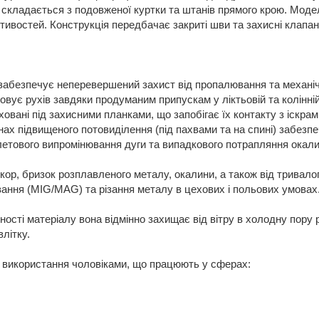
кладається з подовженої куртки та штанів прямого крою. Модель
ивостей. Конструкція передбачає закриті шви та захисні клапа
 забезпечує неперевершений захист від пропалювання та механі
овує рухів завдяки продуманим припускам у ліктьовій та колінній
ховані під захисними планками, що запобігає їх контакту з іскра
нах підвищеного потовиділення (під пахвами та на спині) забезпе
летового випромінювання дуги та випадкового потрапляння окалин
кор, бризок розплавленого металу, окалини, а також від тривал
ання (MIG/MAG) та різання металу в цехових і польових умовах
ності матеріалу вона відмінно захищає від вітру в холодну пору
літку.
е використання чоловіками, що працюють у сферах: