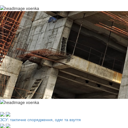
Робочий одяг, взуття, ЗІЗ
ЗСУ: тактичне спорядження, одяг та взуття