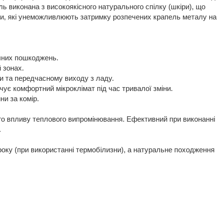
 виконана з високоякісного натурального спілку (шкіри), що
ни, які унеможливлюють затримку розпечених крапель металу на
чних пошкоджень.
 зонах.
ми та передчасному виходу з ладу.
чує комфортний мікроклімат під час тривалої зміни.
и за комір.
ого впливу теплового випромінювання. Ефективний при виконанні
.
 року (при використанні термобілизни), а натуральне походження