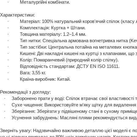
·
Металургійні комбінати.
Характеристики:
·
Матеріал: 100% натуральний коров'ячий спілок (класу 
·
Комплектація: Куртка + Штани.
·
Товщина
матеріалу: 1.2–1.4 мм.
·
Тип нитки: Спеціальна армована вогнетривка нитка (Kev
·
Тип застібки: Центральна потайна на
металевих
кнопка
·
Кишені: Дві накладні кишені на куртці з клапанами, що 
·
Колір:
Помаранче
вий (природний колір спілку).
·
Відповідність стандартам: ДСТУ EN ISO 11611.
·
Вага
: 3
,55 кг.
·
Країна-виробник
:
Китай.
Рекомендації з догляду:
·
Заборонено прати у воді: Спілок втрачає свої властивості 
·
Сухе чищення: Використовуйте м'яку щітку для видалення 
·
Зберігання: Зберігати у підвішеному стані в сухому приміщ
·
Усунення забруднень: Масляні плями рекомендується вида
Зверніть увагу: Надзвичайно важливою деталлю цієї моделі є по