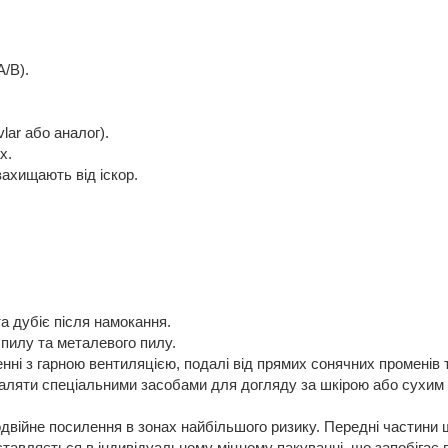
А/В).
lar або аналог).
х.
захищають від іскор.
та дубіє після намокання.
пилу та металевого пилу.
енні з гарною вентиляцією, подалі від прямих сонячних променів 
ляти спеціальними засобами для догляду за шкірою або сухим 
двійне посилення в зонах найбільшого ризику. Передні частини 