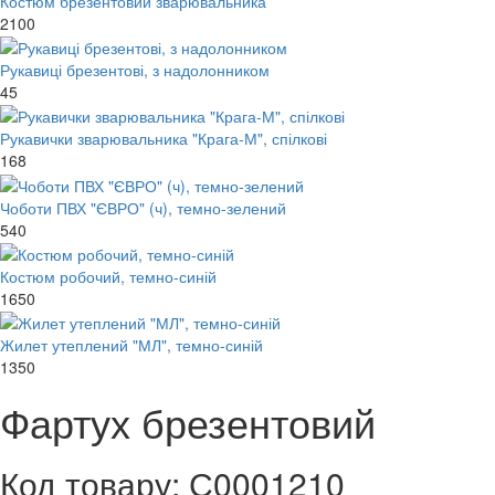
Костюм брезентовий зварювальника
2100
Рукавиці брезентові, з надолонником
45
Рукавички зварювальника "Крага-М", спілкові
168
Чоботи ПВХ "ЄВРО" (ч), темно-зелений
540
Костюм робочий, темно-синій
1650
Жилет утеплений "МЛ", темно-синій
1350
Фартух брезентовий
Код товару: С0001210