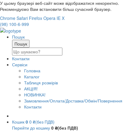
У цьому браузері веб-сайт може відображатися некоректно.
Рекомендуємо Вам встановити більш сучасний браузер.
Chrome
Safari
Firefox
Opera
IE
X
(98) 100-6-999
Пошук
Контакти
Сервіси
Головна
Каталог
Таблиця розмірів
АКЦІЯ!
НОВИНКА!
Замовлення/Оплата/Доставка/Обмін/Повернення
Контакти
Кошик
0
0 ₴(без ПДВ)
Перейти до кошику
0 ₴(без ПДВ)