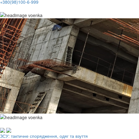
+380(98)100-6-999
Робочий одяг, взуття, ЗІЗ
ЗСУ: тактичне спорядження, одяг та взуття