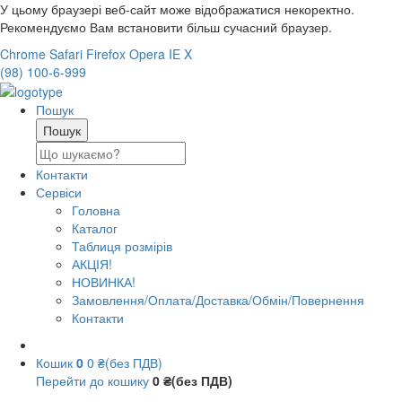
У цьому браузері веб-сайт може відображатися некоректно.
Рекомендуємо Вам встановити більш сучасний браузер.
Chrome
Safari
Firefox
Opera
IE
X
(98) 100-6-999
Пошук
Контакти
Сервіси
Головна
Каталог
Таблиця розмірів
АКЦІЯ!
НОВИНКА!
Замовлення/Оплата/Доставка/Обмін/Повернення
Контакти
Кошик
0
0 ₴(без ПДВ)
Перейти до кошику
0 ₴(без ПДВ)