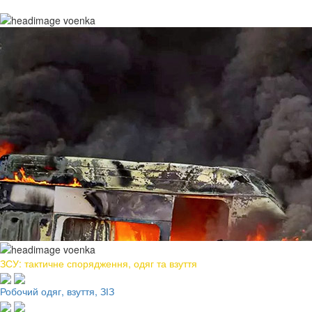
ЗСУ: тактичне спорядження, одяг та взуття
Робочий одяг, взуття, ЗІЗ