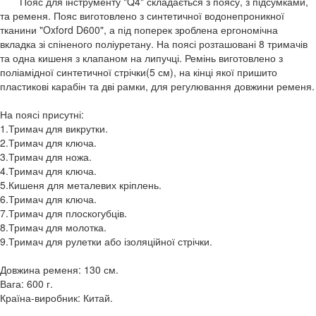
Пояс для інструменту "Q4" складається з поясу, з підсумками,
та ременя. Пояс виготовлено з синтетичної водонепроникної
тканини "Oxford D600", а під поперек зроблена ергономічна
вкладка зі спіненого поліуретану. На поясі розташовані 8 тримачів
та одна кишеня з клапаном на липучці. Ремінь виготовлено з
поліамідної синтетичної стрічки(5 см), на кінці якої пришито
пластикові карабін та дві рамки, для регулювання довжини ременя.
На поясі присутні:
1.Тримач для викрутки.
2.Тримач для ключа.
3.Тримач для ножа.
4.Тримач для ключа.
5.Кишеня для металевих кріплень.
6.Тримач для ключа.
7.Тримач для плоскогубців.
8.Тримач для молотка.
9.Тримач для рулетки або ізоляційної стрічки.
Довжина ременя: 130 см.
Вага: 600 г.
Країна-виробник: Китай.