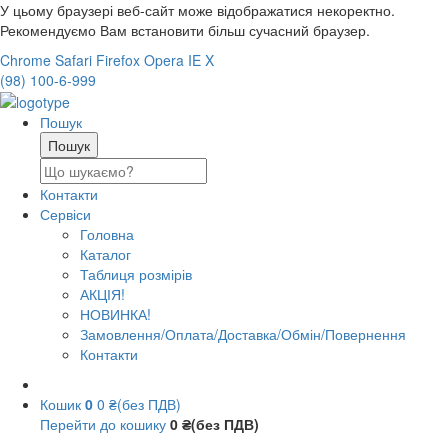
У цьому браузері веб-сайт може відображатися некоректно.
Рекомендуємо Вам встановити більш сучасний браузер.
Chrome
Safari
Firefox
Opera
IE
X
(98) 100-6-999
Пошук
Контакти
Сервіси
Головна
Каталог
Таблиця розмірів
АКЦІЯ!
НОВИНКА!
Замовлення/Оплата/Доставка/Обмін/Повернення
Контакти
Кошик
0
0 ₴(без ПДВ)
Перейти до кошику
0 ₴(без ПДВ)