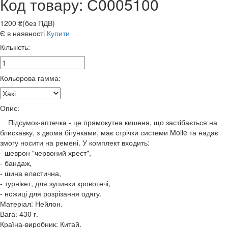
Код товару: С0005100
1200 ₴(без ПДВ)
Є в наявності
Купити
Кількість:
Кольорова гамма:
Опис:
Підсумок-аптечка - це прямокутна кишеня, що застібається на
блискавку, з двома бігунками, має стрічки системи Molle та надає
змогу носити на ремені. У комплект входить:
- шеврон "червоний хрест",
- бандаж,
- шина еластична,
- турнікет, для зупинки кровотечі,
- ножиці для розрізання одягу.
Матеріал: Нейлон.
Вага: 430 г.
Країна-виробник: Китай.