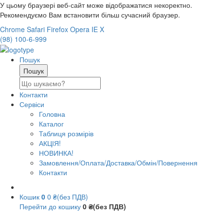
У цьому браузері веб-сайт може відображатися некоректно.
Рекомендуємо Вам встановити більш сучасний браузер.
Chrome
Safari
Firefox
Opera
IE
X
(98) 100-6-999
Пошук
Контакти
Сервіси
Головна
Каталог
Таблиця розмірів
АКЦІЯ!
НОВИНКА!
Замовлення/Оплата/Доставка/Обмін/Повернення
Контакти
Кошик
0
0 ₴(без ПДВ)
Перейти до кошику
0 ₴(без ПДВ)